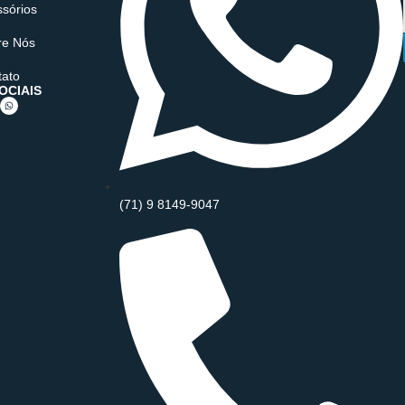
Acessórios
Contato
24
LINKS ÚTEIS
CONTATO
Home
Aluguel de Lanchas
Cotas Náuticas
Habilitação Náutica
Acessórios