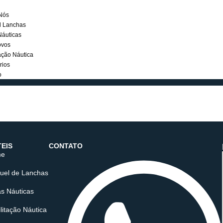
Home
Sobre Nós
Aluguel Lanchas
Cotas Náuticas
Seminovos
Habilitação Náutica