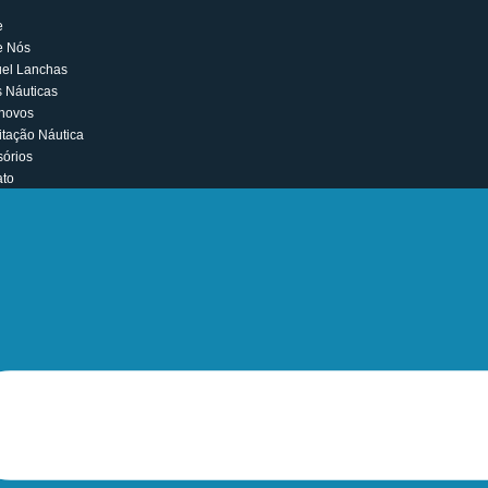
Home
Sobre Nós
Aluguel Lanchas
Cotas Náuticas
Seminovos
Habilitação Náutica
Acessórios
Contato