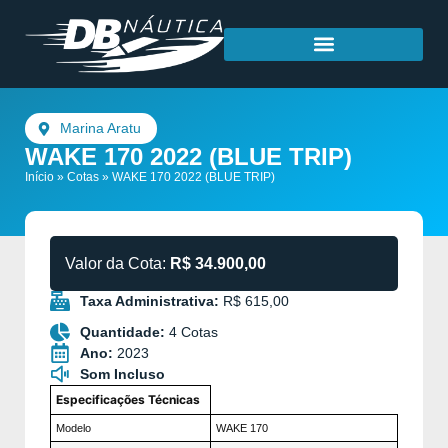
Marina Aratu
WAKE 170 2022 (BLUE TRIP)
Início
»
Cotas
»
WAKE 170 2022 (BLUE TRIP)
Valor da Cota:
R$ 34.900,00
Taxa Administrativa:
R$ 615,00
Quantidade:
4 Cotas
Ano:
2023
Som Incluso
Especificações Técnicas
Modelo
WAKE 170