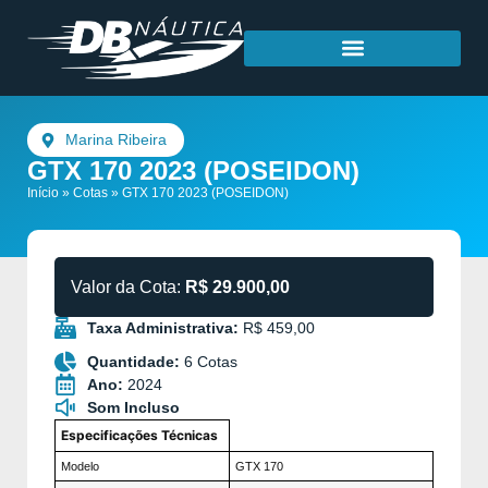
Marina Ribeira
GTX 170 2023 (POSEIDON)
Início
»
Cotas
»
GTX 170 2023 (POSEIDON)
Valor da Cota:
R$ 29.900,00
Taxa Administrativa:
R$ 459,00
Quantidade:
6 Cotas
Ano:
2024
Som Incluso
Especificações Técnicas
Modelo
GTX 170