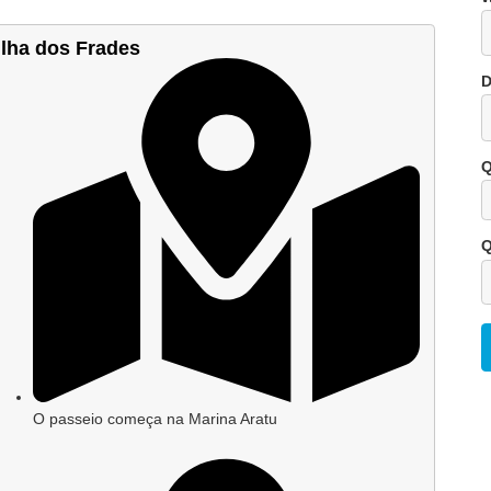
ir de:
R$ 3.199,90
:
Ilha dos Frades