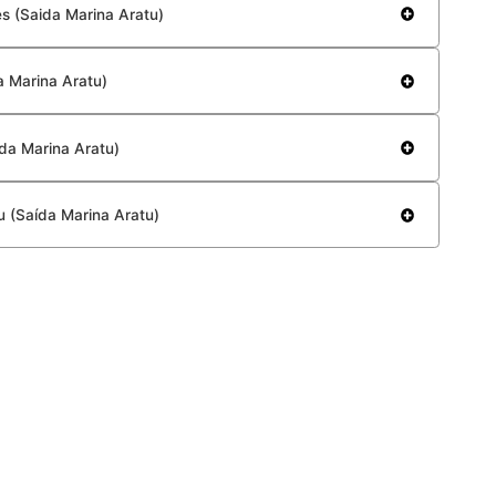
O passeio começa na Marina Aratu
Capacidade: Até 13 Pessoas
Preço:
R$ 3.599,90