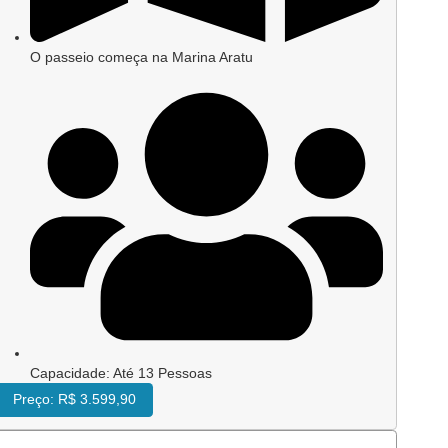
Preço:
R$ 3.199,90
Ilha de Maré